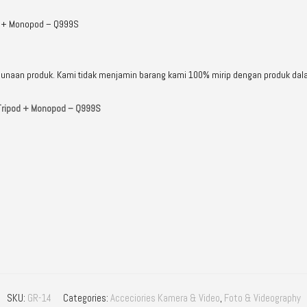
od + Monopod – Q999S
ggunaan produk. Kami tidak menjamin barang kami 100% mirip dengan produk dal
 Tripod + Monopod – Q999S
SKU:
GR-14
Categories:
Acceciories Kamera & Video
,
Foto & Videography