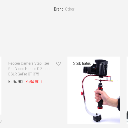
Brand:
Other
Feocon Camera Stabilizer
Diskon!
Grip Video Handle C Shape
DSLR GoPro XT-375
Rp
94.900
Rp
64.900