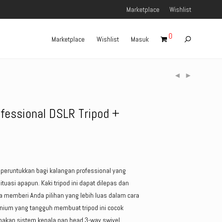
Marketplace
Wishlist
0
Marketplace
Wishlist
Masuk
ofessional DSLR Tripod +
peruntukkan bagi kalangan professional yang
tuasi apapun. Kaki tripod ini dapat dilepas dan
memberi Anda pilihan yang lebih luas dalam cara
minium yang tangguh membuat tripod ini cocok
nakan sistem kepala pan head 3-way swivel