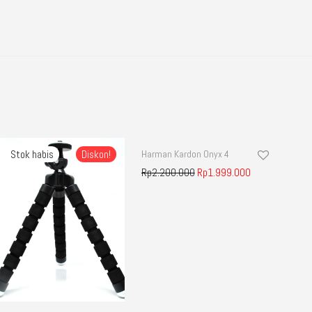
Diskon!
Harman Kardon Onyx 4
Diskon!
Rp
2.200.000
Rp
1.999.000