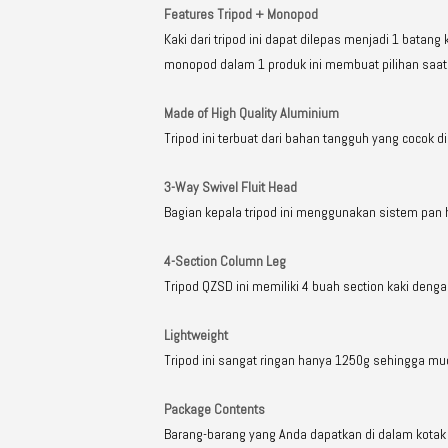
Features Tripod + Monopod
Kaki dari tripod ini dapat dilepas menjadi 1 bata
monopod dalam 1 produk ini membuat pilihan saat 
Made of High Quality Aluminium
Tripod ini terbuat dari bahan tangguh yang cocok d
3-Way Swivel Fluit Head
Bagian kepala tripod ini menggunakan sistem pan 
4-Section Column Leg
Tripod QZSD ini memiliki 4 buah section kaki denga
Lightweight
Tripod ini sangat ringan hanya 1250g sehingga mu
Package Contents
Barang-barang yang Anda dapatkan di dalam kotak