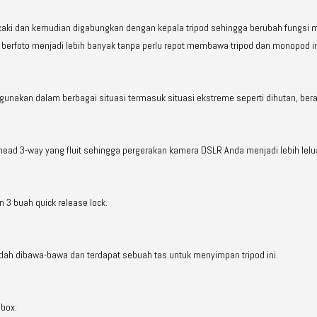
ng kaki dan kemudian digabungkan dengan kepala tripod sehingga berubah fungsi
berfoto menjadi lebih banyak tanpa perlu repot membawa tripod dan monopod ini
igunakan dalam berbagai situasi termasuk situasi ekstreme seperti dihutan, bera
head 3-way yang fluit sehingga pergerakan kamera DSLR Anda menjadi lebih lelu
n 3 buah quick release lock.
dah dibawa-bawa dan terdapat sebuah tas untuk menyimpan tripod ini.
 box: