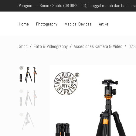
Pengiriman: Senin - Sabtu (08:00-20:00), Tanggal merah dan hari besa
Home
Photography
Medical Devices
Artikel
Shop
/
Foto & Videography
/
Acceciories Kamera & Video
/
QZSD