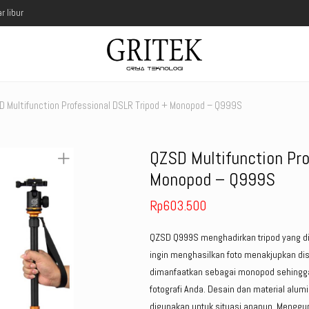
r libur
 Multifunction Professional DSLR Tripod + Monopod – Q999S
QZSD Multifunction Pr
Monopod – Q999S
Rp
603.500
QZSD Q999S menghadirkan tripod yang di
ingin menghasilkan foto menakjupkan disi
dimanfaatkan sebagai monopod sehingga 
fotografi Anda. Desain dan material alu
digunakan untuk situasi apapun. Menggu