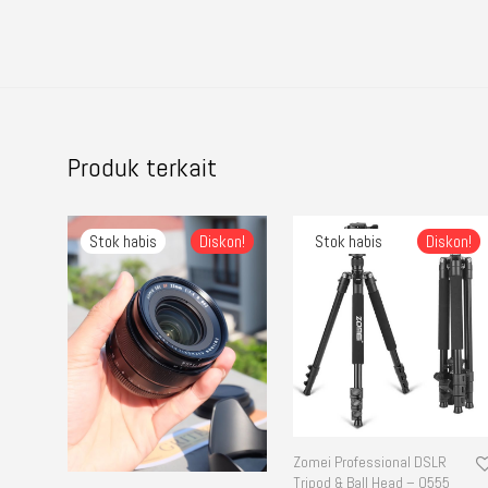
Produk terkait
Diskon!
Diskon!
Zomei Professional DSLR
Tripod & Ball Head – Q555