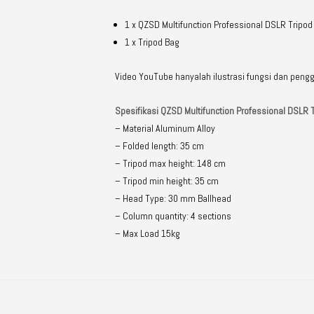
1 x QZSD Multifunction Professional DSLR Trip
1 x Tripod Bag
Video YouTube hanyalah ilustrasi fungsi dan pen
Spesifikasi QZSD Multifunction Professional DSLR
– Material Aluminum Alloy
– Folded length: 35 cm
– Tripod max height: 148 cm
– Tripod min height: 35 cm
– Head Type: 30 mm Ballhead
– Column quantity: 4 sections
– Max Load 15kg