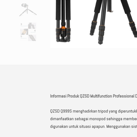
Informasi Produk QZSD Multifunction Professiona
QZSD Q999S menghadirkan tripod yang diperuntukkan
dimanfaatkan sebagai monopod sehingga memberi An
digunakan untuk situasi apapun. Menggunakan sist