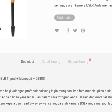
sehingga arah kamera DSLR Anda menjadi 
Stok habis
0
Deskripsi
Detail Barang
Ulasan Barang
l DSLR Tripod + Monopod – Q999S
 bagi kalangan professional yang ingin menghasilkan foto menakjupkan disituas
da pilihan yang lebih luas dalam cara fotografi Anda. Desain dan material al
em kepala pan head 3-way swivel sehingga arah kamera DSLR Anda menjadi lebih